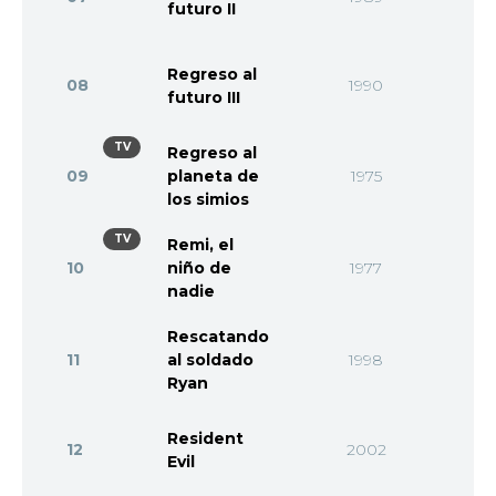
futuro II
Regreso al
08
1990
futuro III
TV
Regreso al
09
planeta de
1975
los simios
TV
Remi, el
10
niño de
1977
nadie
Rescatando
11
al soldado
1998
Ryan
Resident
12
2002
Evil