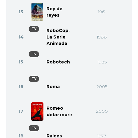
Rey de
13
1961
reyes
TV
RoboCop:
14
La Serie
1988
Animada
TV
15
Robotech
1985
TV
16
Roma
2005
Romeo
17
2000
debe morir
TV
18
Raíces
1977