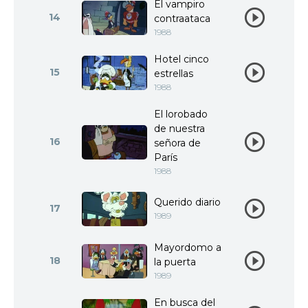
El vampiro
14
contraataca
1988
Hotel cinco
15
estrellas
1988
El lorobado
de nuestra
16
señora de
París
1988
Querido diario
17
1989
Mayordomo a
18
la puerta
1989
En busca del