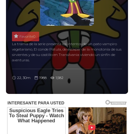
Favorite
0
La trama de la serie presenta los intentos de un pato vampiro
vegetariano, El conde Pátula, de escapar de la monotonía de sus
sirvientes y de su castillo en Transilvania viviendo un sinfín de
aventuras.
22, 30m
1988
1,582