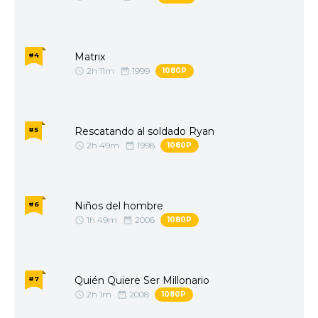
Matrix
#4
2h 11m
1999
1080P
Rescatando al soldado Ryan
#5
2h 49m
1998
1080P
Niños del hombre
#6
1h 49m
2006
1080P
Quién Quiere Ser Millonario
#7
2h 1m
2008
1080P