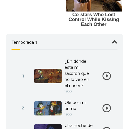
Temporada
1
¿En dónde
está mi
saxofón que
1
no lo veo en
el rincón?
1988
Olé por mi
2
primo
1988
Una noche de