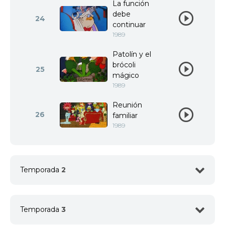
La función
debe
24
continuar
1989
Patolín y el
brócoli
25
mágico
1989
Reunión
26
familiar
1989
Temporada
2
1
<img src="//image.tmdb.org/t/p/w92/ng7g4B6FJK
Temporada
3