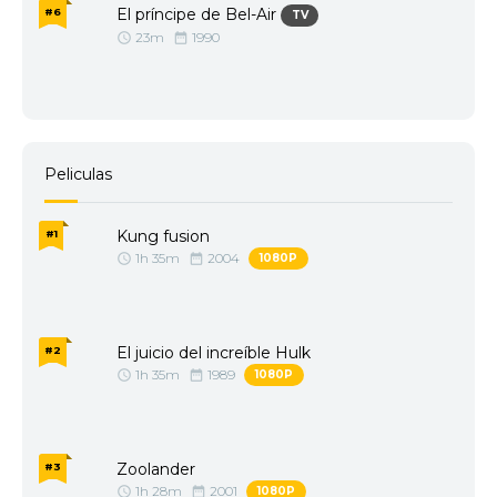
El príncipe de Bel-Air
#6
TV
23m
1990
Peliculas
Kung fusion
#1
1h 35m
2004
1080P
El juicio del increíble Hulk
#2
1h 35m
1989
1080P
Zoolander
#3
1h 28m
2001
1080P