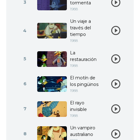
3
tormenta
1988
Un viaje a
través del
4
tiempo
1988
La
5
restauración
1988
El motín de
6
los pingüinos
1988
El rayo
7
invisible
1988
Un vampiro
8
australiano