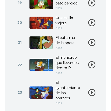
19
pato perdido
1989
Un castillo
20
viajero
1989
El patasma
21
de la ópera
1989
El monstruo
que llevamos
22
dentro P
1989
El
ayuntamiento
23
de los
horrores
1989