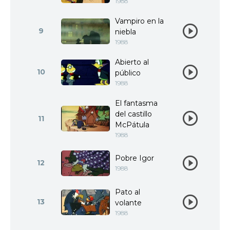
1988
Vampiro en la
9
niebla
1988
Abierto al
10
público
1988
El fantasma
del castillo
11
McPátula
1988
Pobre Igor
12
1988
Pato al
13
volante
1988