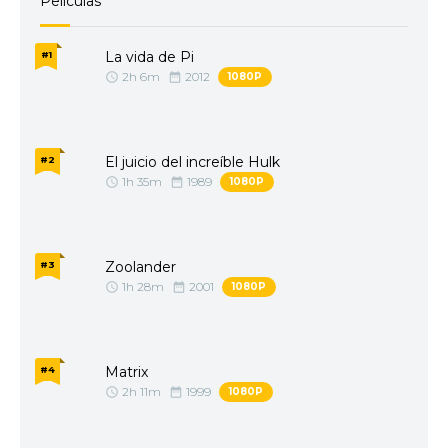
Peliculas
La vida de Pi
#1
2h 6m
2012
1080P
El juicio del increíble Hulk
#2
1h 35m
1989
1080P
Zoolander
#3
1h 28m
2001
1080P
Matrix
#4
2h 11m
1999
1080P