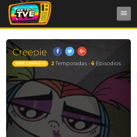
Creepie
2
Temporadas -
6
Episodios
SERIE COMPLETA
REGISTRARSE
Registro
Iniciar Sesión