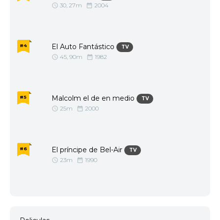
30, 27m
2004
1964
1962
1961
1960
1959
1957
El Auto Fantástico
#4
TV
1956
1952
45, 90m
1982
1943
1936
Malcolm el de en medio
#5
TV
25m
2000
El príncipe de Bel-Air
#6
TV
23m
1990