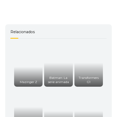
Relacionados
Batman: La
Transformers
Mazinger Z
serie animada
G1