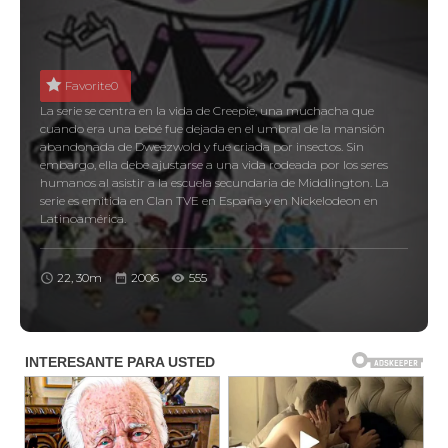
Favorite
0
La serie se centra en la vida de Creepie, una muchacha que
cuando era una bebé fue dejada en el umbral de la mansión
abandonada de Dweezwold y fue criada por insectos. Sin
embargo, ella debe ajustarse a una vida rodeada por los seres
humanos al asistir a la escuela secundaria de Middlington. La
serie es emitida en Clan TVE en España y en Nickelodeon en
Latinoamérica.
22, 30m
2006
555