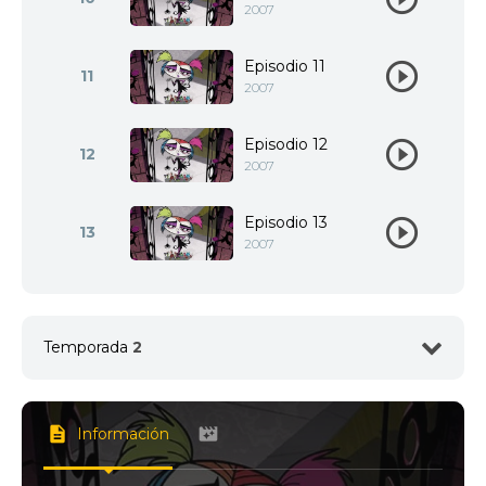
2007
Episodio 11
11
2007
Episodio 12
12
2007
Episodio 13
13
2007
Temporada
2
1
<img src="//image.tmdb.org/t/p/w780/lyoNCMcq1q
Información