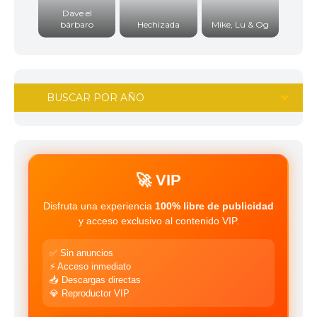
Dave el
bárbaro
Hechizada
Mike, Lu & Og
BUSCAR POR AÑO
2011
2010
2009
2008
2007
2006
🚀 VIP
2005
2004
Disfruta una experiencia
100% libre de publicidad
2003
2002
y acceso exclusivo al contenido VIP.
2001
2000
✅ Sin anuncios
1999
1998
⚡ Acceso inmediato
📥 Descargas directas
1997
1996
💎 Reproductor VIP
1995
1994