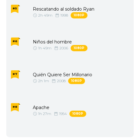
Rescatando al soldado Ryan
#5
2h 49m
1998
1080P
Niños del hombre
#6
1h 49m
2006
1080P
Quién Quiere Ser Millonario
#7
2h 1m
2008
1080P
Apache
#8
1h 27m
1954
1080P