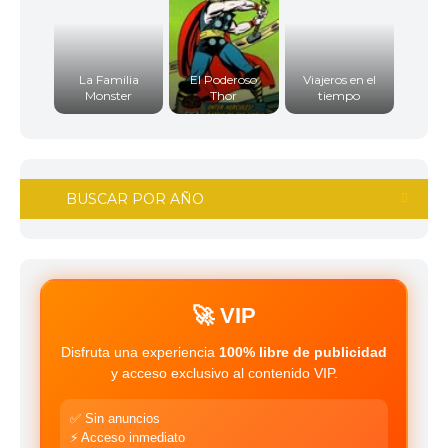
La Familia
El Poderoso
Viajeros en el
Monster
Thor
tiempo
BUSCAR POR AÑO
2011
2010
2009
2008
2007
2006
🚀 VIP
2005
2004
Disfruta una experiencia
100% libre de publicidad
2003
2002
y acceso exclusivo al contenido VIP.
2001
2000
✅ Sin anuncios
1999
1998
⚡ Acceso inmediato