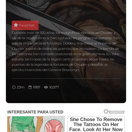
Favorite
6
Durante más de 100 años, los magníficos ejércitos de Chuder y
los de la región central han luchado en sangrientas batallas. Tan
sólo la impenetrable fortaleza Doldery mantiene al Imperio de
Chuder a salvo de todas las guerras que les rodean. La banda de
los Halcones han tomado posiciones en la gran ofensiva. En esta
batalla, las tropas de la región central podrán llegar hasta las
puertas de la legendaria fortaleza de Chuder y desafiar al
ejército invencible del General Boscongn.
23m
1997
10,577