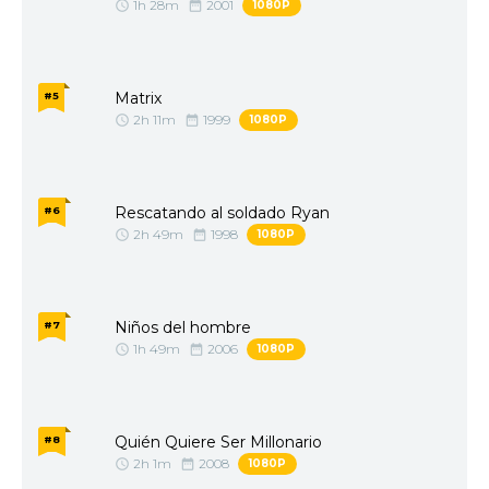
1h 28m
2001
1080P
Matrix
#5
2h 11m
1999
1080P
Rescatando al soldado Ryan
#6
2h 49m
1998
1080P
Niños del hombre
#7
1h 49m
2006
1080P
Quién Quiere Ser Millonario
#8
2h 1m
2008
1080P