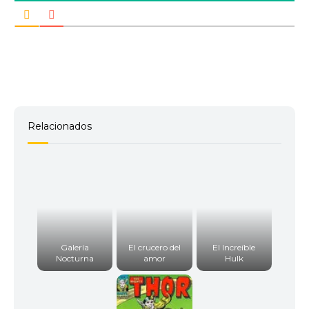
Relacionados
Galería
El crucero del
El Increíble
Nocturna
amor
Hulk