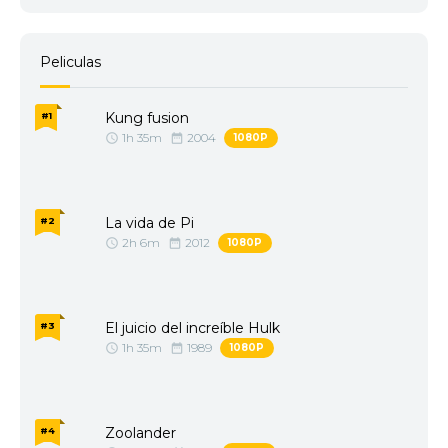
Peliculas
Kung fusion
#1
1h 35m
2004
1080P
La vida de Pi
#2
2h 6m
2012
1080P
El juicio del increíble Hulk
#3
1h 35m
1989
1080P
Zoolander
#4