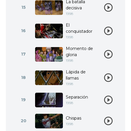
La batalla
15
decisiva
1998
El
16
conquistador
1998
Momento de
17
gloria
1998
Lápida de
18
llamas
1998
Separación
19
1998
Chispas
20
1998