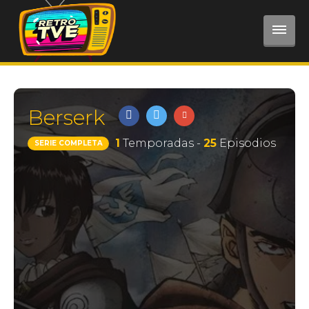
Berserk
1
Temporadas -
25
Episodios
SERIE COMPLETA
REGISTRARSE
Registro
Iniciar Sesión