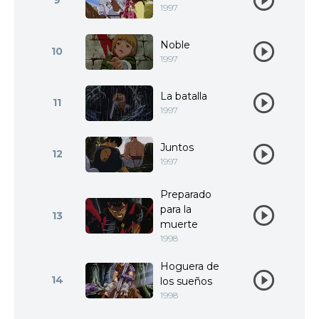
9
1997
Noble
10
1997
La batalla
11
1997
Juntos
12
1997
Preparado
para la
13
muerte
1998
Hoguera de
14
los sueños
1998