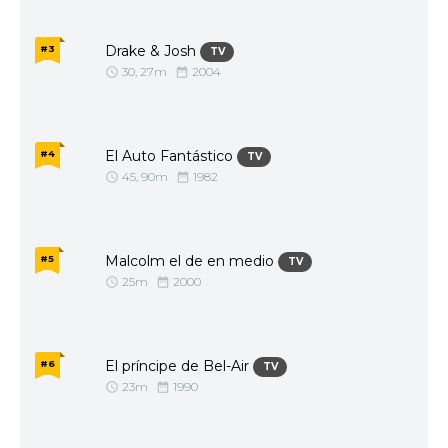
1968
1967
1966
1965
Drake & Josh
#3
TV
30, 27m
2004
1964
1962
1961
1960
1959
1957
El Auto Fantástico
#4
TV
1956
1952
45, 90m
1982
1943
1936
Malcolm el de en medio
#5
TV
25m
2000
El príncipe de Bel-Air
#6
TV
23m
1990