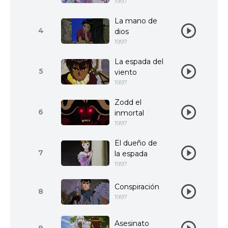
1997
La mano de
4
dios
1997
La espada del
5
viento
1997
Zodd el
6
inmortal
1997
El dueño de
7
la espada
1997
Conspiración
8
1997
Asesinato