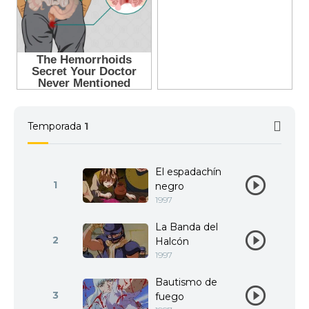
Temporada
1
El espadachín
1
negro
1997
La Banda del
2
Halcón
1997
Bautismo de
3
fuego