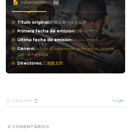
Información
Título original:
剣風伝奇ベルセルク
Primera fecha de emisión:
08-10-1997
Última fecha de emisión:
01-04-1998
Género:
Action & Adventure
,
Animación
,
Anime
,
Ci-Fi & Fantasia
Directores:
三浦建太郎
Subscribe
Login
0
COMENTARIOS